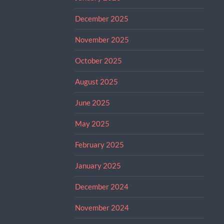
December 2025
November 2025
October 2025
August 2025
June 2025
May 2025
February 2025
January 2025
December 2024
November 2024