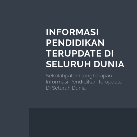
INFORMASI
PENDIDIKAN
TERUPDATE DI
SELURUH DUNIA
Sekolahpalembangharapan :
Informasi Pendidikan Terupdate
Di Seluruh Dunia