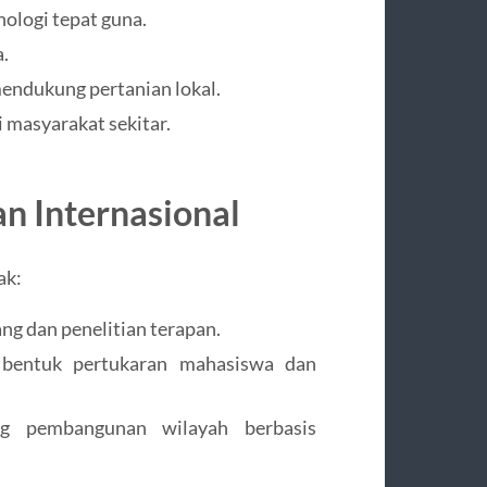
ologi tepat guna.
.
endukung pertanian lokal.
i masyarakat sekitar.
n Internasional
ak:
g dan penelitian terapan.
m bentuk pertukaran mahasiswa dan
g pembangunan wilayah berbasis