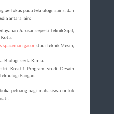
 berfokus pada teknologi, sains, dan
dia antara lain:
ilayahan Jurusan seperti Teknik Sipil,
 Kota.
us spaceman gacor
studi Teknik Mesin,
, Biologi, serta Kimia.
stri Kreatif Program studi Desain
 Teknologi Pangan.
buka peluang bagi mahasiswa untuk
nati.