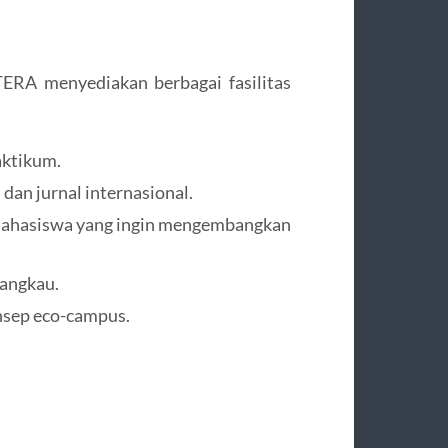
ERA menyediakan berbagai fasilitas
aktikum.
dan jurnal internasional.
i mahasiswa yang ingin mengembangkan
angkau.
nsep eco-campus.