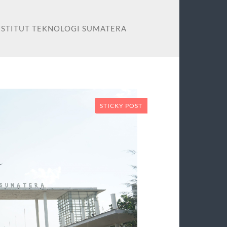
NSTITUT TEKNOLOGI SUMATERA
STICKY POST