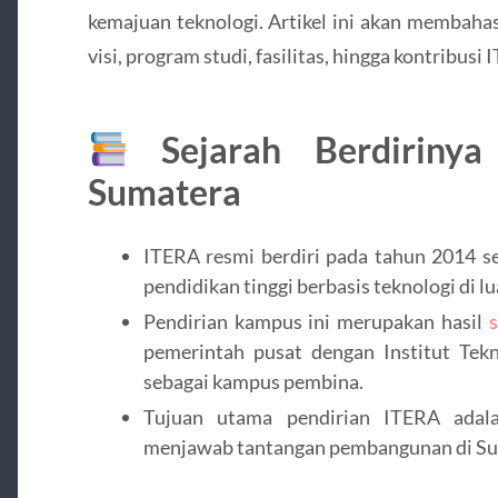
kemajuan teknologi. Artikel ini akan membaha
visi, program studi, fasilitas, hingga kontribus
Sejarah Berdirinya 
Sumatera
ITERA resmi berdiri pada tahun 2014 s
pendidikan tinggi berbasis teknologi di l
Pendirian kampus ini merupakan hasil
s
pemerintah pusat dengan Institut Tek
sebagai kampus pembina.
Tujuan utama pendirian ITERA ada
menjawab tantangan pembangunan di Su