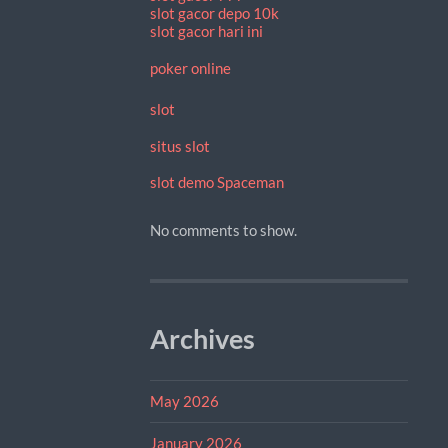
slot gacor depo 10k
slot gacor hari ini
poker online
slot
situs slot
slot demo Spaceman
No comments to show.
Archives
May 2026
January 2026