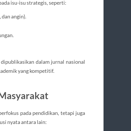
ada isu-isu strategis, seperti:
 dan angin).
ungan.
dipublikasikan dalam jurnal nasional
ademik yang kompetitif.
 Masyarakat
erfokus pada pendidikan, tetapi juga
i nyata antara lain: