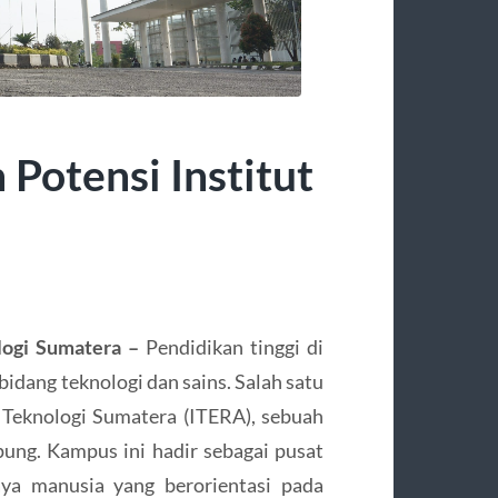
Potensi Institut
logi Sumatera –
Pendidikan tinggi di
bidang teknologi dan sains. Salah satu
t Teknologi Sumatera (ITERA), sebuah
pung. Kampus ini hadir sebagai pusat
aya manusia yang berorientasi pada