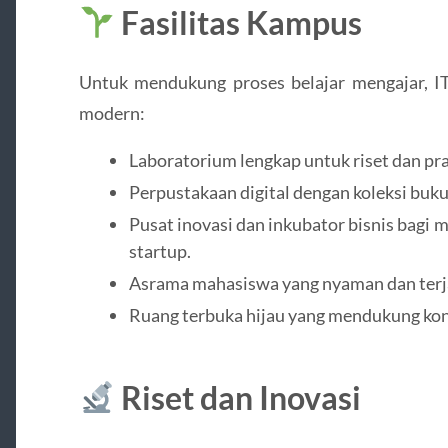
Fasilitas Kampus
Untuk mendukung proses belajar mengajar, IT
modern:
Laboratorium lengkap untuk riset dan pr
Perpustakaan digital dengan koleksi buku 
Pusat inovasi dan inkubator bisnis bag
startup.
Asrama mahasiswa yang nyaman dan terj
Ruang terbuka hijau yang mendukung ko
Riset dan Inovasi