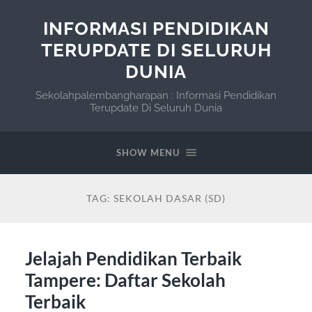
INFORMASI PENDIDIKAN
TERUPDATE DI SELURUH
DUNIA
Sekolahpalembangharapan : Informasi Pendidikan
Terupdate Di Seluruh Dunia
SHOW MENU
TAG:
SEKOLAH DASAR (SD)
Jelajah Pendidikan Terbaik
Tampere: Daftar Sekolah
Terbaik