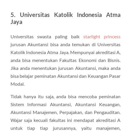
5. Universitas Katolik Indonesia Atma
Jaya
Universitas swasta paling baik
starlight princess
jurusan Akuntansi bisa anda temukan di Universitas
Katolik Indonesia Atma Jaya. Mempunyai akreditasi A,
anda bisa menentukan Fakultas Ekonomi dan Bisnis.
Jika anda menentukan jurusan Akuntansi, maka anda
bisa belajar peminatan Akuntansi dan Keuangan Pasar
Modal.
Tidak hanya itu saja, anda bisa mencoba peminatan
Sistem Informasi Akuntansi, Akuntansi Keuangan,
Akuntansi Manajemen, Perpajakan, dan Pengauditan.
Wajar saja kecuali fakultas ini mendapat akreditasi A
untuk tiap tiap jurusannya, yaitu manajemen,