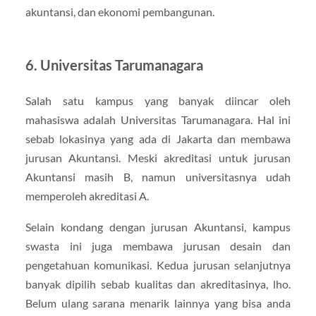
akuntansi, dan ekonomi pembangunan.
6. Universitas Tarumanagara
Salah satu kampus yang banyak diincar oleh
mahasiswa adalah Universitas Tarumanagara. Hal ini
sebab lokasinya yang ada di Jakarta dan membawa
jurusan Akuntansi. Meski akreditasi untuk jurusan
Akuntansi masih B, namun universitasnya udah
memperoleh akreditasi A.
Selain kondang dengan jurusan Akuntansi, kampus
swasta ini juga membawa jurusan desain dan
pengetahuan komunikasi. Kedua jurusan selanjutnya
banyak dipilih sebab kualitas dan akreditasinya, lho.
Belum ulang sarana menarik lainnya yang bisa anda