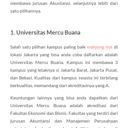
membawa jurusan Akuntansi, selanjutnya lebih dari
satu pilihannya.
1. Universitas Mercu Buana
Salah satu pilihan kampus paling baik
mahjong slot
di
lokasi Jakarta yang bisa anda coba daftarkan adalah
Universitas Mercu Buana. Kampus ini membawa 3
kampus yang letaknya si Jakarta Barat, Jakarta Pusat,
dan Bekasi. Kualitas dari kampus swasta ini terbilang
berkualitas, memandang dari akreditasinya yang A.
Keuntungan lainnya yang bisa anda dapatkan dari
Universitas Mercu Buana adalah akreditasi dari
Fakultas Ekonomi dan Bisnis. Fakultas yang terdiri dari
jurusan Akuntansi dan Manajemen Perusahaan