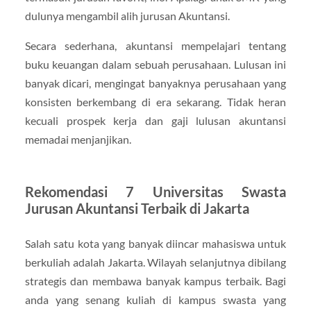
dulunya mengambil alih jurusan Akuntansi.
Secara sederhana, akuntansi mempelajari tentang
buku keuangan dalam sebuah perusahaan. Lulusan ini
banyak dicari, mengingat banyaknya perusahaan yang
konsisten berkembang di era sekarang. Tidak heran
kecuali prospek kerja dan gaji lulusan akuntansi
memadai menjanjikan.
Rekomendasi 7 Universitas Swasta
Jurusan Akuntansi Terbaik di Jakarta
Salah satu kota yang banyak diincar mahasiswa untuk
berkuliah adalah Jakarta. Wilayah selanjutnya dibilang
strategis dan membawa banyak kampus terbaik. Bagi
anda yang senang kuliah di kampus swasta yang