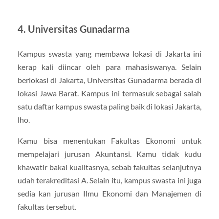
4. Universitas Gunadarma
Kampus swasta yang membawa lokasi di Jakarta ini
kerap kali diincar oleh para mahasiswanya. Selain
berlokasi di Jakarta, Universitas Gunadarma berada di
lokasi Jawa Barat. Kampus ini termasuk sebagai salah
satu daftar kampus swasta paling baik di lokasi Jakarta,
lho.
Kamu bisa menentukan Fakultas Ekonomi untuk
mempelajari jurusan Akuntansi. Kamu tidak kudu
khawatir bakal kualitasnya, sebab fakultas selanjutnya
udah terakreditasi A. Selain itu, kampus swasta ini juga
sedia kan jurusan Ilmu Ekonomi dan Manajemen di
fakultas tersebut.