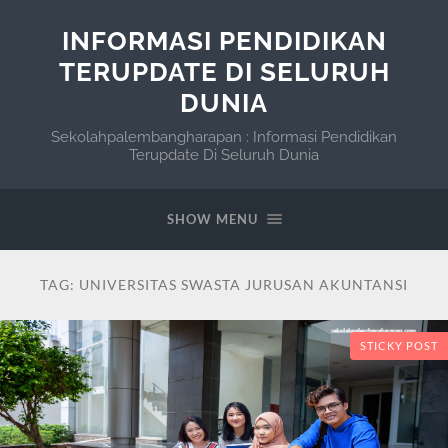
INFORMASI PENDIDIKAN
TERUPDATE DI SELURUH
DUNIA
Sekolahpalembangharapan : Informasi Pendidikan
Terupdate Di Seluruh Dunia
SHOW MENU
TAG:
UNIVERSITAS SWASTA JURUSAN AKUNTANSI
STICKY POST