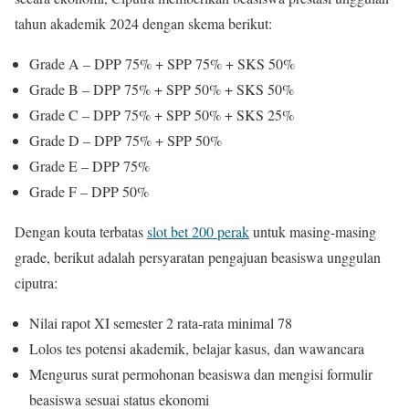
tahun akademik 2024 dengan skema berikut:
Grade A – DPP 75% + SPP 75% + SKS 50%
Grade B – DPP 75% + SPP 50% + SKS 50%
Grade C – DPP 75% + SPP 50% + SKS 25%
Grade D – DPP 75% + SPP 50%
Grade E – DPP 75%
Grade F – DPP 50%
Dengan kouta terbatas
slot bet 200 perak
untuk masing-masing
grade, berikut adalah persyaratan pengajuan beasiswa unggulan
ciputra:
Nilai rapot XI semester 2 rata-rata minimal 78
Lolos tes potensi akademik, belajar kasus, dan wawancara
Mengurus surat permohonan beasiswa dan mengisi formulir
beasiswa sesuai status ekonomi