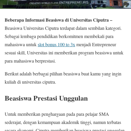
Beberapa Informasi Beasiswa di Universitas Ciputra –
Beasiswa Universitas Ciputra terdapat dalam sembilan kategori.
Sebagai lembaga pendidikan berkomitmen membekali para
mahasiswa untuk
slot bonus 100 to 3x
menjadi Entrepreneur
sesuai skill, Universitas ini memberikan program beasiswa untuk
para mahasiswa berprestasi.
Berikut adalah berbagai pilihan beasiswa buat kamu yang ingin
kuliah di universitas ciputra.
Beasiswa Prestasi Unggulan
Untuk memberikan penghargaan pada para pelajar SMA
sederajat, dengan kemampuan akademik tinggi, namun terbatas
secara ekonomi, Ciputra memberikan beasiswa prestasi unggulan