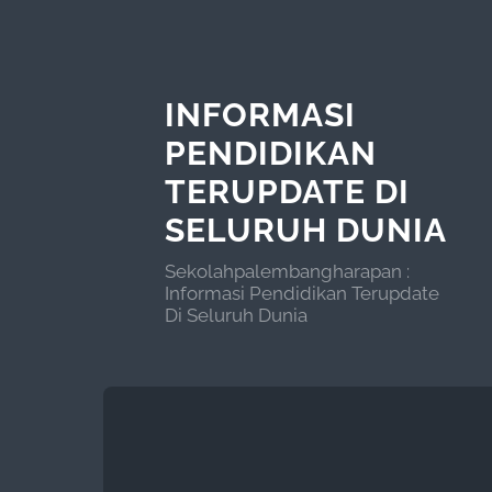
INFORMASI
PENDIDIKAN
TERUPDATE DI
SELURUH DUNIA
Sekolahpalembangharapan :
Informasi Pendidikan Terupdate
Di Seluruh Dunia