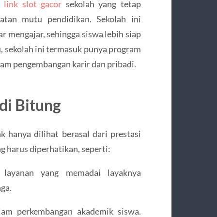
u
link slot gacor
sekolah yang tetap
atan mutu pendidikan. Sekolah ini
r mengajar, sehingga siswa lebih siap
, sekolah ini termasuk punya program
am pengembangan karir dan pribadi.
di Bitung
k hanya dilihat berasal dari prestasi
ng harus diperhatikan, seperti:
ya layanan yang memadai layaknya
ga.
alam perkembangan akademik siswa.