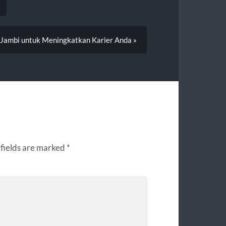
 Jambi untuk Meningkatkan Karier Anda »
fields are marked
*