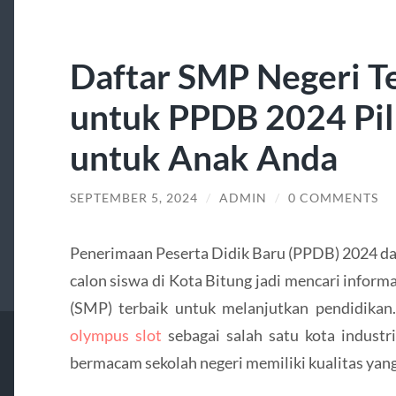
Daftar SMP Negeri Te
untuk PPDB 2024 Pil
untuk Anak Anda
SEPTEMBER 5, 2024
/
ADMIN
/
0 COMMENTS
Penerimaan Peserta Didik Baru (PPDB) 2024 dap
calon siswa di Kota Bitung jadi mencari infor
(SMP) terbaik untuk melanjutkan pendidikan
olympus slot
sebagai salah satu kota industr
bermacam sekolah negeri memiliki kualitas yang j