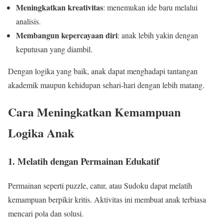
Meningkatkan kreativitas
: menemukan ide baru melalui
analisis.
Membangun kepercayaan diri
: anak lebih yakin dengan
keputusan yang diambil.
Dengan logika yang baik, anak dapat menghadapi tantangan
akademik maupun kehidupan sehari-hari dengan lebih matang.
Cara Meningkatkan Kemampuan
Logika Anak
1. Melatih dengan Permainan Edukatif
Permainan seperti puzzle, catur, atau Sudoku dapat melatih
kemampuan berpikir kritis. Aktivitas ini membuat anak terbiasa
mencari pola dan solusi.