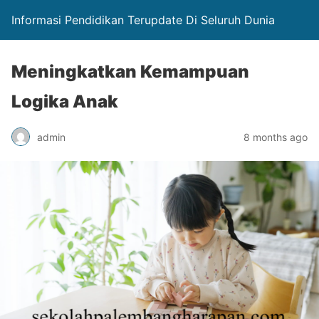
Informasi Pendidikan Terupdate Di Seluruh Dunia
Meningkatkan Kemampuan
Logika Anak
admin
8 months ago