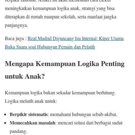
meningkatkan kemampuan logika anak, strategi yang bisa
diterapkan di rumah maupun sekolah, serta manfaat jangka
panjangnya.
Baca juga :
Real Madrid Diguncang Isu Internal: Kiper Utama
Buka Suara soal Hubungan Pemain dan Pelatih
Mengapa Kemampuan Logika Penting
untuk Anak?
Kemampuan logika bukan sekadar kemampuan berhitung.
Logika melatih anak untuk:
Berpikir sistematis
: memahami hubungan sebab-akibat.
Memecahkan masalah
: mencari solusi dari berbagai sudut
pandang.