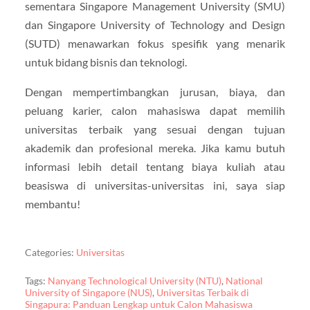
sementara Singapore Management University (SMU)
dan Singapore University of Technology and Design
(SUTD) menawarkan fokus spesifik yang menarik
untuk bidang bisnis dan teknologi.
Dengan mempertimbangkan jurusan, biaya, dan
peluang karier, calon mahasiswa dapat memilih
universitas terbaik yang sesuai dengan tujuan
akademik dan profesional mereka. Jika kamu butuh
informasi lebih detail tentang biaya kuliah atau
beasiswa di universitas-universitas ini, saya siap
membantu!
Categories:
Universitas
Tags:
Nanyang Technological University (NTU)
,
National
University of Singapore (NUS)
,
Universitas Terbaik di
Singapura: Panduan Lengkap untuk Calon Mahasiswa