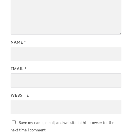
NAME
*
EMAIL
*
WEBSITE
Save my name, email, and website in this browser for the
next time I comment.