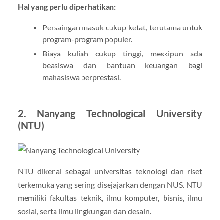
Hal yang perlu diperhatikan:
Persaingan masuk cukup ketat, terutama untuk
program-program populer.
Biaya kuliah cukup tinggi, meskipun ada
beasiswa dan bantuan keuangan bagi
mahasiswa berprestasi.
2. Nanyang Technological University
(NTU)
NTU dikenal sebagai universitas teknologi dan riset
terkemuka yang sering disejajarkan dengan NUS. NTU
memiliki fakultas teknik, ilmu komputer, bisnis, ilmu
sosial, serta ilmu lingkungan dan desain.