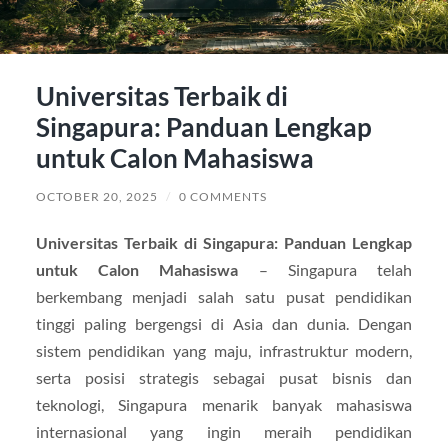
Universitas Terbaik di
Singapura: Panduan Lengkap
untuk Calon Mahasiswa
OCTOBER 20, 2025
/
0 COMMENTS
Universitas Terbaik di Singapura: Panduan Lengkap
untuk Calon Mahasiswa
– Singapura telah
berkembang menjadi salah satu pusat pendidikan
tinggi paling bergengsi di Asia dan dunia. Dengan
sistem pendidikan yang maju, infrastruktur modern,
serta posisi strategis sebagai pusat bisnis dan
teknologi, Singapura menarik banyak mahasiswa
internasional yang ingin meraih pendidikan