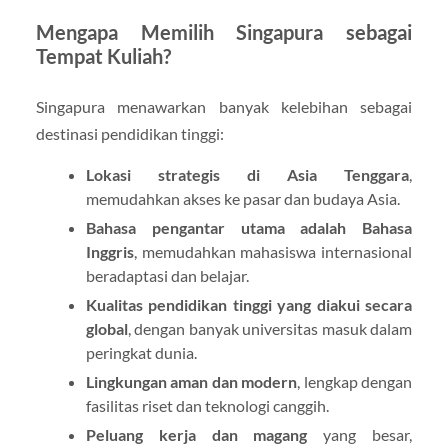
Mengapa Memilih Singapura sebagai
Tempat Kuliah?
Singapura menawarkan banyak kelebihan sebagai
destinasi pendidikan tinggi:
Lokasi strategis di Asia Tenggara
,
memudahkan akses ke pasar dan budaya Asia.
Bahasa pengantar utama adalah Bahasa
Inggris
, memudahkan mahasiswa internasional
beradaptasi dan belajar.
Kualitas pendidikan tinggi yang diakui secara
global
, dengan banyak universitas masuk dalam
peringkat dunia.
Lingkungan aman dan modern
, lengkap dengan
fasilitas riset dan teknologi canggih.
Peluang kerja dan magang
yang besar,